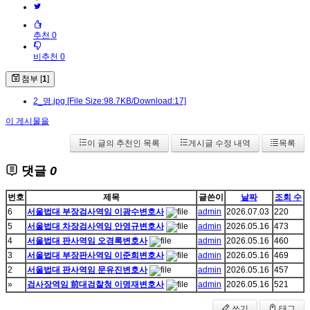
추천 0
비추천 0
첨부 [
1
]
2_명.jpg
[File Size:98.7KB/Download:17]
이 게시물을
이 글의 추천인 목록
게시글 수정 내역
목록
댓글
0
번호
제목
글쓴이
날짜
조회 수
6
서울법대 부장검사역임 이광수변호사
admin
2026.07.03
220
5
서울법대 차장검사역임 안영규변호사
admin
2026.05.16
473
4
서울법대 판사역임 오경록변호사
admin
2026.05.16
460
3
서울법대 부장판사역임 이준희변호사
admin
2026.05.16
469
2
서울법대 판사역임 문유진변호사
admin
2026.05.16
457
»
검사장역임 前대검찰청 이명재변호사
admin
2026.05.16
521
쓰기
태그