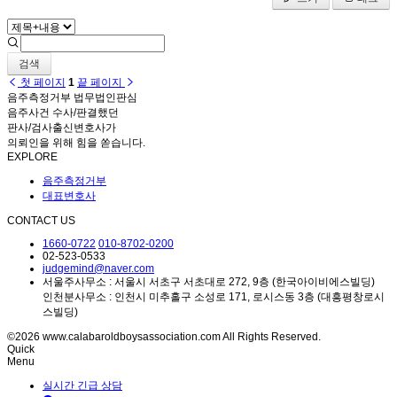
검색
첫 페이지
1
끝 페이지
음주측정거부 법무법인판심
음주사건 수사/판결했던
판사/검사출신변호사가
의뢰인을 위해 힘을 쏟습니다.
EXPLORE
음주측정거부
대표변호사
CONTACT US
1660-0722
010-8702-0200
02-523-0533
judgemind@naver.com
서울주사무소 : 서울시 서초구 서초대로 272, 9층 (한국아이비에스빌딩)
인천분사무소 : 인천시 미추홀구 소성로 171, 로시스동 3층 (대흥평창로시
스빌딩)
©2026 www.calabaroldboysassociation.com All Rights Reserved.
Quick
Menu
실시간 긴급 상담