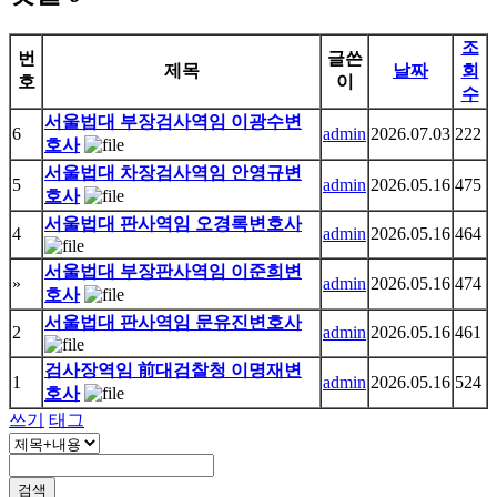
조
번
글쓴
제목
날짜
회
호
이
수
서울법대 부장검사역임 이광수변
6
admin
2026.07.03
222
호사
서울법대 차장검사역임 안영규변
5
admin
2026.05.16
475
호사
서울법대 판사역임 오경록변호사
4
admin
2026.05.16
464
서울법대 부장판사역임 이준희변
»
admin
2026.05.16
474
호사
서울법대 판사역임 문유진변호사
2
admin
2026.05.16
461
검사장역임 前대검찰청 이명재변
1
admin
2026.05.16
524
호사
쓰기
태그
검색