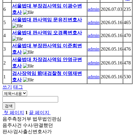
서울법대 부장검사역임 이광수변
6
admin
2026.07.03
235
호사
서울법대 판사역임 문유진변호사
5
admin
2026.05.16
465
서울법대 판사역임 오경록변호사
4
admin
2026.05.16
470
서울법대 부장판사역임 이준희변
3
admin
2026.05.16
476
호사
서울법대 차장검사역임 안영규변
2
admin
2026.05.16
478
호사
검사장역임 前대검찰청 이명재변
1
admin
2026.05.16
530
호사
쓰기
태그
검색
첫 페이지
1
끝 페이지
음주측정거부 법무법인판심
음주사건 수사/판결했던
판사/검사출신변호사가