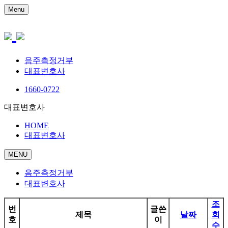
Menu
음주측정거부
대표변호사
1660-0722
대표변호사
HOME
대표변호사
MENU
음주측정거부
대표변호사
조
번
글쓴
제목
날짜
회
호
이
수