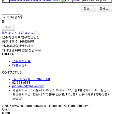
쓰기
태그
검색
첫 페이지
1
끝 페이지
음주측정거부 법무법인판심
음주사건 수사/판결했던
판사/검사출신변호사가
의뢰인을 위해 힘을 쏟습니다.
EXPLORE
음주측정거부
대표변호사
CONTACT US
1660-0722
010-8702-0200
02-523-0533
judgemind@naver.com
서울주사무소 : 서울시 서초구 서초대로 272, 9층 (한국아이비에스빌딩)
인천분사무소 : 인천시 미추홀구 소성로 171, 로시스동 3층 (대흥평창로시
스빌딩)
©2026 www.calabaroldboysassociation.com All Rights Reserved.
Quick
Menu