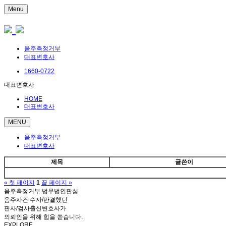
Menu
음주측정거부
대표변호사
1660-0722
대표변호사
HOME
대표변호사
MENU
음주측정거부
대표변호사
제목
글쓴이
« 첫 페이지
1
끝 페이지 »
음주측정거부 법무법인판심
음주사건 수사/판결했던
판사/검사출신변호사가
의뢰인을 위해 힘을 쏟습니다.
EXPLORE