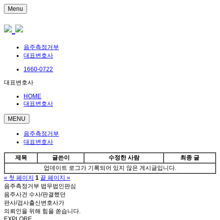
Menu
음주측정거부
대표변호사
1660-0722
대표변호사
HOME
대표변호사
MENU
음주측정거부
대표변호사
제목
글쓴이
수정한 사람
최종 글
업데이트 로그가 기록되어 있지 않은 게시글입니다.
« 첫 페이지
1
끝 페이지 »
음주측정거부 법무법인판심
음주사건 수사/판결했던
판사/검사출신변호사가
의뢰인을 위해 힘을 쏟습니다.
EXPLORE