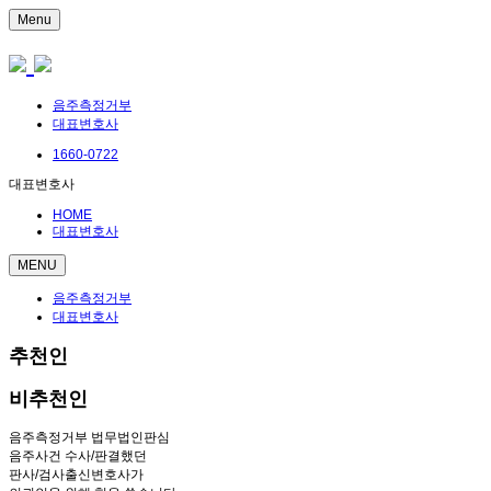
Menu
음주측정거부
대표변호사
1660-0722
대표변호사
HOME
대표변호사
MENU
음주측정거부
대표변호사
추천인
비추천인
음주측정거부 법무법인판심
음주사건 수사/판결했던
판사/검사출신변호사가