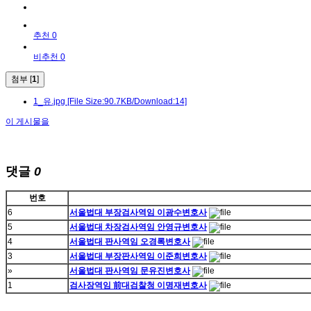
추천 0
비추천 0
첨부 [
1
]
1_유.jpg
[File Size:90.7KB/Download:14]
이 게시물을
댓글
0
번호
6
서울법대 부장검사역임 이광수변호사
5
서울법대 차장검사역임 안영규변호사
4
서울법대 판사역임 오경록변호사
3
서울법대 부장판사역임 이준희변호사
»
서울법대 판사역임 문유진변호사
1
검사장역임 前대검찰청 이명재변호사