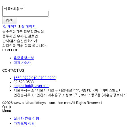
검색
첫 페이지
1
끝 페이지
음주측정거부 법무법인판심
음주사건 수사/판결했던
판사/검사출신변호사가
의뢰인을 위해 힘을 쏟습니다.
EXPLORE
음주측정거부
대표변호사
CONTACT US
1660-0722
010-8702-0200
02-523-0533
judgemind@naver.com
서울주사무소 : 서울시 서초구 서초대로 272, 9층 (한국아이비에스빌딩)
인천분사무소 : 인천시 미추홀구 소성로 171, 로시스동 3층 (대흥평창로시스
©2026 www.calabaroldboysassociation.com All Rights Reserved.
Quick
Menu
실시간 긴급 상담
카카오톡 상담