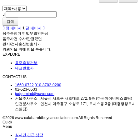
검색
첫 페이지
1
끝 페이지
음주측정거부 법무법인판심
음주사건 수사/판결했던
판사/검사출신변호사가
의뢰인을 위해 힘을 쏟습니다.
EXPLORE
음주측정거부
대표변호사
CONTACT US
1660-0722
010-8702-0200
02-523-0533
judgemind@naver.com
서울주사무소 : 서울시 서초구 서초대로 272, 9층 (한국아이비에스빌딩)
인천분사무소 : 인천시 미추홀구 소성로 171, 로시스동 3층 (대흥평창로시
스빌딩)
©2026 www.calabaroldboysassociation.com All Rights Reserved.
Quick
Menu
실시간 긴급 상담