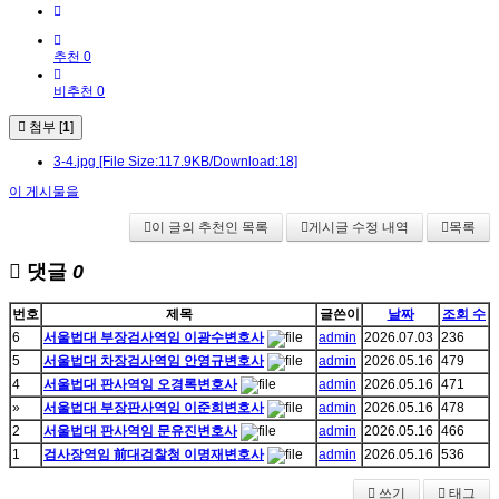
추천 0
비추천 0
첨부 [
1
]
3-4.jpg
[File Size:117.9KB/Download:18]
이 게시물을
이 글의 추천인 목록
게시글 수정 내역
목록
댓글
0
번호
제목
글쓴이
날짜
조회 수
6
서울법대 부장검사역임 이광수변호사
admin
2026.07.03
236
5
서울법대 차장검사역임 안영규변호사
admin
2026.05.16
479
4
서울법대 판사역임 오경록변호사
admin
2026.05.16
471
»
서울법대 부장판사역임 이준희변호사
admin
2026.05.16
478
2
서울법대 판사역임 문유진변호사
admin
2026.05.16
466
1
검사장역임 前대검찰청 이명재변호사
admin
2026.05.16
536
쓰기
태그